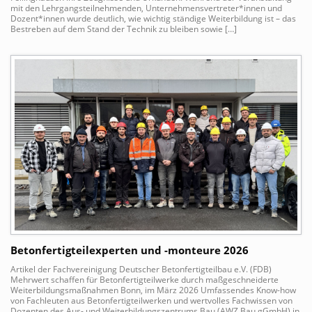
mit den Lehrgangsteilnehmenden, Unternehmensvertreter*innen und
Dozent*innen wurde deutlich, wie wichtig ständige Weiterbildung ist – das
Bestreben auf dem Stand der Technik zu bleiben sowie […]
Betonfertigteilexperten und -monteure 2026
Artikel der Fachvereinigung Deutscher Betonfertigteilbau e.V. (FDB)
Mehrwert schaffen für Betonfertigteilwerke durch maßgeschneiderte
Weiterbildungsmaßnahmen Bonn, im März 2026 Umfassendes Know-how
von Fachleuten aus Betonfertigteilwerken und wertvolles Fachwissen von
Dozenten des Aus- und Weiterbildungszentrums Bau (AWZ Bau gGmbH) in