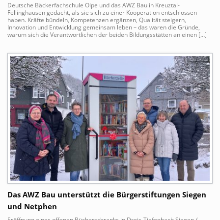
Deutsche Bäckerfachschule Olpe und das AWZ Bau in Kreuztal-
Fellinghausen gedacht, als sie sich zu einer Kooperation entschlossen
haben. Kräfte bündeln, Kompetenzen ergänzen, Qualität steigern,
Innovation und Entwicklung gemeinsam leben – das waren die Gründe,
warum sich die Verantwortlichen der beiden Bildungsstätten an einen […]
Das AWZ Bau unterstützt die Bürgerstiftungen Siegen
und Netphen
Eröffnung eines offenen Bücherschranks in Dreis-Tiefenbach Siegen /