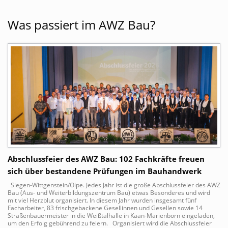
Was passiert im AWZ Bau?
Abschlussfeier des AWZ Bau: 102 Fachkräfte freuen
sich über bestandene Prüfungen im Bauhandwerk
Siegen-Wittgenstein/Olpe. Jedes Jahr ist die große Abschlussfeier des AWZ
Bau (Aus- und Weiterbildungszentrum Bau) etwas Besonderes und wird
mit viel Herzblut organisiert. In diesem Jahr wurden insgesamt fünf
Facharbeiter, 83 frischgebackene Gesellinnen und Gesellen sowie 14
Straßenbauermeister in die Weißtalhalle in Kaan-Marienborn eingeladen,
um den Erfolg gebührend zu feiern. Organisiert wird die Abschlussfeier