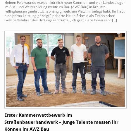
kleinen Feierstunde wurden kürzlich neun Kammer- und vier Landessieger
im Aus- und Weiterbildungszentrum Bau (AWZ Bau) in Kreuztal-
Fellinghausen geehrt. „Unabhängig, welchen Platz Ihr belegt habt, Ihr habt
eine prima Leistung gezeigt“, erklärte Heiko Schmid als Technischer
Geschäftsführer des Bildungszentrums. „Ich gratuliere Ihnen sehr […]
Erster Kammerwettbewerb im
Straßenbauerhandwerk – Junge Talente messen ihr
Können im AWZ Bau