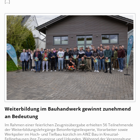
[…]
Weiterbildung im Bauhandwerk gewinnt zunehmend
an Bedeutung
Im Rahmen einer feierlichen Zeugnisübergabe erhielten 56 Teilnehmende
der Weiterbildungslehrgänge Betonfertigteilexperte, Vorarbeiter sowie
Werkpolier im Hoch- und Tiefbau kürzlich im AWZ Bau in Kreuztal-
Fellinghausen ihre Zeugnisse und Urkunden. Während der Veranstaltung