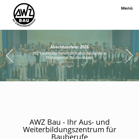
Menü
Abschlussfeier 2026
1
0
2
F
a
c
h
k
r
ä
f
t
e
f
r
e
u
e
n
s
i
c
h
ü
b
e
r
b
e
s
t
a
n
d
e
n
e
P
r
ü
f
u
n
g
e
n
i
m
B
a
u
h
a
n
d
w
e
r
k
Zum Artikel
AWZ Bau - Ihr Aus- und
Weiterbildungszentrum für
Bauberufe