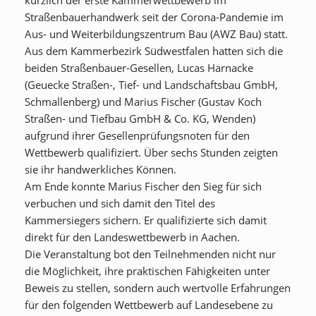
Marius Fischer (Gustav Koch Straßen- und Tiefbau
Straßenbauerhandwerk seit der Corona-Pandemie im
GmbH & Co. KG, Wenden), Sieger des
Aus- und Weiterbildungszentrum Bau (AWZ Bau) statt.
Kammerwettbewerbs
Aus dem Kammerbezirk Südwestfalen hatten sich die
beiden Straßenbauer-Gesellen, Lucas Harnacke
(Geuecke Straßen-, Tief- und Landschaftsbau GmbH,
Schmallenberg) und Marius Fischer (Gustav Koch
Straßen- und Tiefbau GmbH & Co. KG, Wenden)
aufgrund ihrer Gesellenprüfungsnoten für den
Wettbewerb qualifiziert. Über sechs Stunden zeigten
sie ihr handwerkliches Können.
Am Ende konnte Marius Fischer den Sieg für sich
verbuchen und sich damit den Titel des
Kammersiegers sichern. Er qualifizierte sich damit
direkt für den Landeswettbewerb in Aachen.
Die Veranstaltung bot den Teilnehmenden nicht nur
die Möglichkeit, ihre praktischen Fähigkeiten unter
Beweis zu stellen, sondern auch wertvolle Erfahrungen
Luc
für den folgenden Wettbewerb auf Landesebene zu
Lan