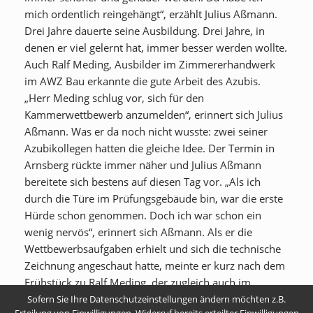
mich ordentlich reingehängt“, erzählt Julius Aßmann.
Drei Jahre dauerte seine Ausbildung. Drei Jahre, in
denen er viel gelernt hat, immer besser werden wollte.
Auch Ralf Meding, Ausbilder im Zimmererhandwerk
im AWZ Bau erkannte die gute Arbeit des Azubis.
„Herr Meding schlug vor, sich für den
Kammerwettbewerb anzumelden“, erinnert sich Julius
Aßmann. Was er da noch nicht wusste: zwei seiner
Azubikollegen hatten die gleiche Idee. Der Termin in
Arnsberg rückte immer näher und Julius Aßmann
bereitete sich bestens auf diesen Tag vor. „Als ich
durch die Türe im Prüfungsgebäude bin, war die erste
Hürde schon genommen. Doch ich war schon ein
wenig nervös“, erinnert sich Aßmann. Als er die
Wettbewerbsaufgaben erhielt und sich die technische
Zeichnung angeschaut hatte, meinte er kurz nach dem
Frühstück zu Ralf Meding, der zugleich auch im
Prüfungsausschuss ist, er wisse nicht, ob er es
Sofern Sie Ihre Datenschutzeinstellungen ändern möchten z.B.